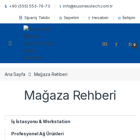
Skip to navigation
Skip to content
+90 (555) 553-76-73
info@businesstech.com.tr
Sipariş Takibi
Sepetim
Hesabım
İletişim
Open
0
Ana Sayfa
Mağaza Rehberi
Mağaza Rehberi
İş İstasyonu & Workstation
Profesyonel Ağ Ürünleri