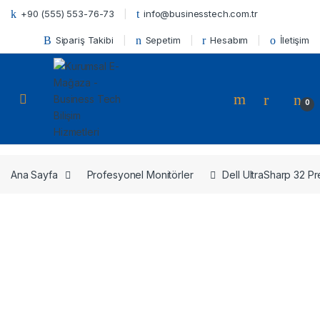
Skip to navigation
Skip to content
+90 (555) 553-76-73
info@businesstech.com.tr
Sipariş Takibi
Sepetim
Hesabım
İletişim
Open
0
Ana Sayfa
Profesyonel Monitörler
Dell UltraSharp 32 