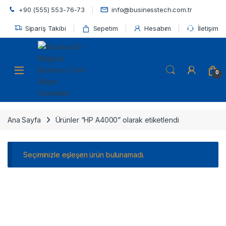
Skip to navigation
Skip to content
+90 (555) 553-76-73
info@businesstech.com.tr
Sipariş Takibi
Sepetim
Hesabım
İletişim
Open
0
Ana Sayfa
Ürünler “HP A4000” olarak etiketlendi
Seçiminizle eşleşen ürün bulunamadı.